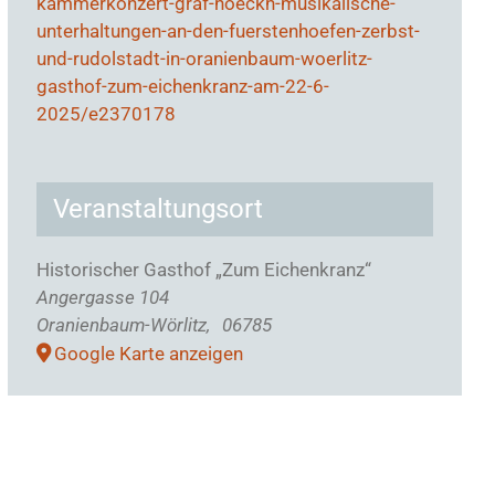
kammerkonzert-graf-hoeckh-musikalische-
unterhaltungen-an-den-fuerstenhoefen-zerbst-
und-rudolstadt-in-oranienbaum-woerlitz-
gasthof-zum-eichenkranz-am-22-6-
2025/e2370178
Veranstaltungsort
Historischer Gasthof „Zum Eichenkranz“
Angergasse 104
Oranienbaum-Wörlitz
,
06785
Google Karte anzeigen