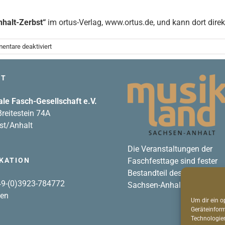
nhalt-Zerbst“
im ortus-Verlag, www.ortus.de, und kann dort direkt
für
ntare deaktiviert
Ende
März
2020
FT
ale Fasch-Gesellschaft e.V.
reitestein 74A
st/Anhalt
Die Veranstaltungen der
KATION
Faschfesttage sind fester
Bestandteil des Musikland
+49-(0)3923-784772
Sachsen-Anhalt.
den
Um dir ein o
Geräteinfor
Technologien