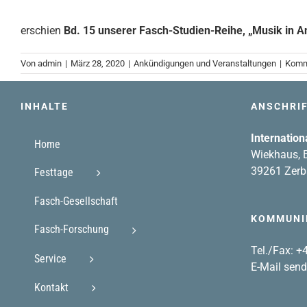
erschien
Bd. 15 unserer Fasch-Studien-Reihe, „Musik in A
Von
admin
|
März 28, 2020
|
Ankündigungen und Veranstaltungen
|
Komme
INHALTE
ANSCHRI
Internation
Home
Wiekhaus, B
39261 Zerb
Festtage
Fasch-Gesellschaft
KOMMUNI
Fasch-Forschung
Tel./Fax: 
Service
E-Mail sen
Kontakt