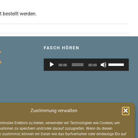
 bestellt werden.
FASCH HÖREN
Audio-
Pfeiltasten
00:00
00:00
Player
Hoch/Runter
benutzen,
um
die
Lautstärke
es
zu
Zustimmung verwalten
regeln.
ptimales Erlebnis zu bieten, verwenden wir Technologien wie Cookies, um
mationen zu speichern und/oder darauf zuzugreifen. Wenn du diesen
 zustimmst, können wir Daten wie das Surfverhalten oder eindeutige IDs auf