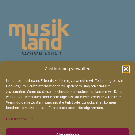
Die Veranstaltungen der
Zustimmung verwalten
Faschfesttage sind fester
Bestandteil des Musiklandes
Um dir ein optimales Erlebnis zu bieten, verwenden wir Technologien wie
Sachsen-Anhalt.
Cookies, um Geräteinformationen zu speichern und/oder darauf
zuzugreifen. Wenn du diesen Technologien zustimmst, können wir Daten
wie das Surfverhalten oder eindeutige IDs auf dieser Website verarbeiten.
Wenn du deine Zustimmung nicht erteilst oder zurückziehst, können
bestimmte Merkmale und Funktionen beeinträchtigt werden.
FASCH HÖREN
Dienste verwalten
Audio-
00:00
00:00
Player